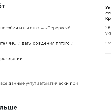
ёт
Ук
сл
Кр
28
 пособия и льготы» → «Перерасчёт
ук
ите ФИО и даты рождения пятого и
5 а
 рождении.
все данные учтут автоматически при
ольше