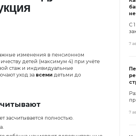
Ка
укция
ба
не
С 
за
7 а
 важные изменения в пенсионном
ичеству детей (максимум 4) при учёте
овой стаж и индивидуальные
Пе
ючают уход за
всеми
детьми до
ре
ст
Ра
пр
учитывают
7 а
ет засчитывается полностью.
а.