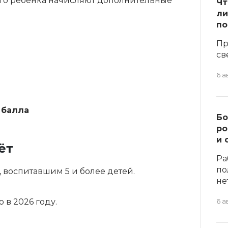
его ребёнка начисляют дополнительные
Чт
ли
по
Пр
св
6 а
1 балла
Бо
ро
и 
ёт
Ра
по
 воспитавшим 5 и более детей.
не
 в 2026 году.
6 а