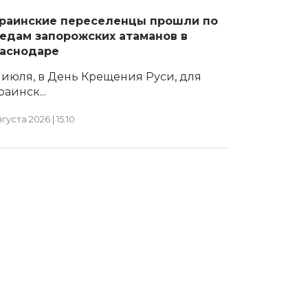
раинские переселенцы прошли по
едам запорожских атаманов в
аснодаре
 июля, в День Крещения Руси, для
раинск...
вгуста 2026 | 15:10