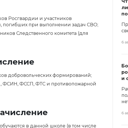
Чт
ли
по
ков Росгвардии и участников
Пр
 погибших при выполнении задач СВО;
св
дников Следственного комитета (для
6 а
исление
Бо
ро
ков добровольческих формирований;
и 
, ФСИН, ФССП, ФТС и противопожарной
Ра
по
не
ачисление
6 а
 обучаются в данной школе (в том числе