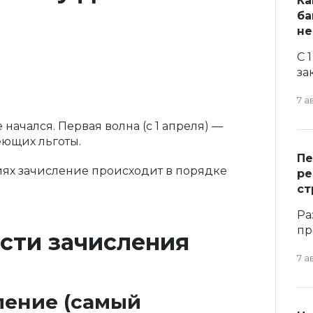
Ка
ба
не
С 
за
7 а
начался. Первая волна (с 1 апреля) —
еющих льготы.
Пе
иях зачисление происходит в порядке
ре
ст
Ра
пр
сти зачисления
7 а
ление (самый