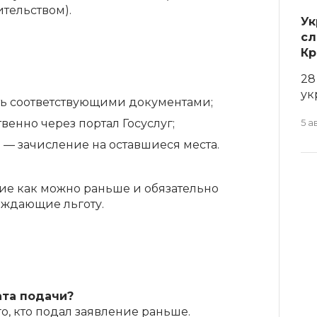
тельством).
Ук
сл
Кр
28
ук
ь соответствующими документами;
енно через портал Госуслуг;
5 а
 — зачисление на оставшиеся места.
ие как можно раньше и обязательно
рждающие льготу.
ата подачи?
о, кто подал заявление раньше.