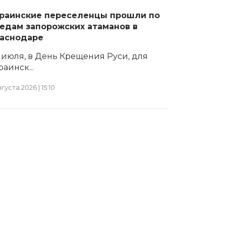
раинские переселенцы прошли по
едам запорожских атаманов в
аснодаре
 июля, в День Крещения Руси, для
раинск...
вгуста 2026 | 15:10