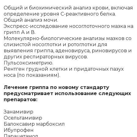
Общий и биохимический анализ крови, включая
определение уровня С-реактивного белка.
Общий анализ мочи.
Экспресс-исследование носоглоточного мазка на
грипп А и В.
Молекулярно-биологические анализы мазков со
слизистой носоглотки и ротоглотки для
выявления гриппа, аденовируса, риновирусов и
других респираторных вирусов.
Пульсоксиметрию.
Рентген грудной клетки и придаточных пазух
носа (по показаниям).
Лечение гриппа по новому стандарту
предусматривает использование следующих
препаратов:
Занамивир
Осельтамивир
Балоксавир марбоксил
Ибупрофен
Парацетамол