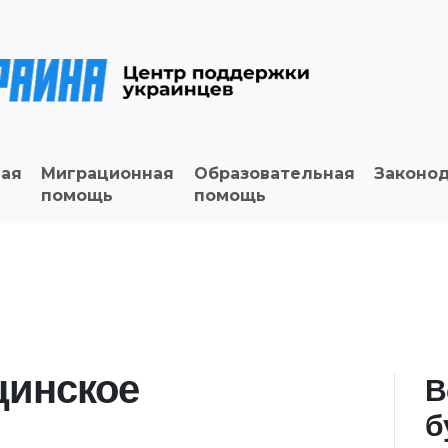
ая
Миграционная
Образовательная
Законо
помощь
помощь
цинское
В
б