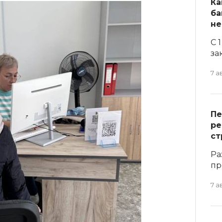
Ка
ба
не
С 
за
7 а
Пе
ре
ст
Ра
пр
7 а