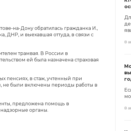
Кт
ос
Дл
де
тове-на-Дону обратилась гражданка И.,
явл
а, ДНР, и выехавшая оттуда, в связи с
8 а
ителем трамвая. В России в
тельством ей была назначена страховая
Мо
вы
ых пенсиях, в стаж, учтенный при
го
, не были включены периоды работы в
Ес
мо
енты, предложена помощь в
8 а
-надзорные органы.