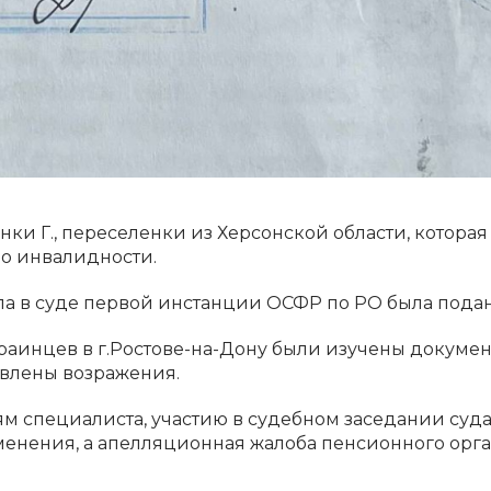
ки Г., переселенки из Херсонской области, которая
по инвалидности.
ла в суде первой инстанции ОСФР по РО была пода
инцев в г.Ростове-на-Дону были изучены документ
овлены возражения.
м специалиста, участию в судебном заседании су
менения, а апелляционная жалоба пенсионного орг