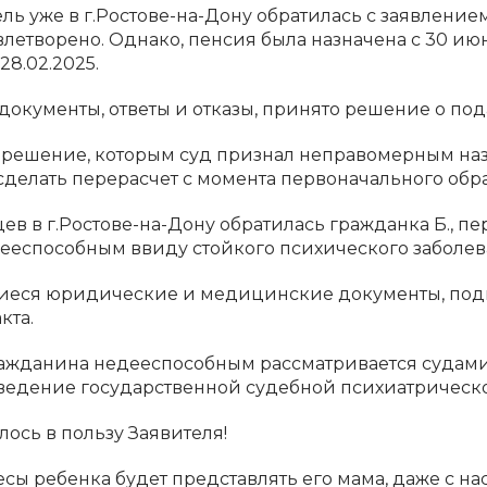
ель уже в г.Ростове-на-Дону обратилась с заявлени
летворено. Однако, пенсия была назначена с 30 июня
8.02.2025.
окументы, ответы и отказы, принято решение о пода
сь решение, которым суд признал неправомерным на
делать перерасчет с момента первоначального обраще
 в г.Ростове-на-Дону обратилась гражданка Б., пер
ееспособным ввиду стойкого психического заболева
ся юридические и медицинские документы, подго
кта.
ражданина недееспособным рассматривается судами
оведение государственной судебной психиатрическ
ось в пользу Заявителя!
есы ребенка будет представлять его мама, даже с н