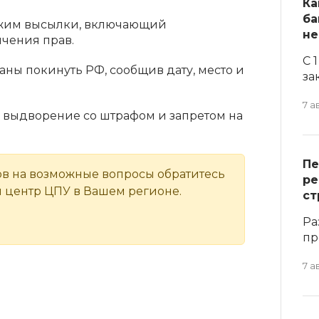
Ка
ба
ежим высылки, включающий
не
чения прав.
С 
аны покинуть РФ, сообщив дату, место и
за
7 а
 выдворение со штрафом и запретом на
Пе
ов на возможные вопросы обратитесь
ре
 центр ЦПУ в Вашем регионе.
ст
Ра
пр
7 а