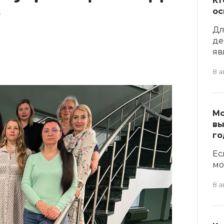
Кт
»
ос
Дл
де
явл
8 а
Мо
вы
го
Ес
мо
8 а