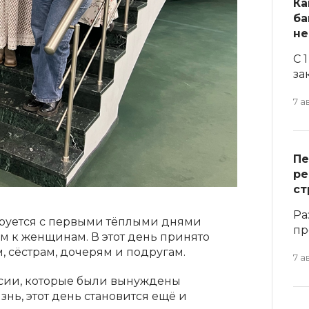
Ка
ба
не
С 
за
7 а
Пе
ре
ст
Ра
ируется с первыми тёплыми днями
пр
м к женщинам. В этот день принято
, сёстрам, дочерям и подругам.
7 а
сии, которые были вынуждены
знь, этот день становится ещё и