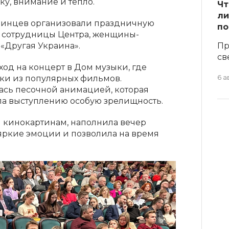
у, внимание и тепло.
Чт
ли
аинцев организовали праздничную
по
 сотрудницы Центра, женщины-
«Другая Украина».
Пр
св
од на концерт в Дом музыки, где
ки из популярных фильмов.
6 а
сь песочной анимацией, которая
ла выступлению особую зрелищность.
 кинокартинам, наполнила вечер
ркие эмоции и позволила на время